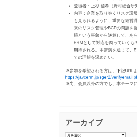
登壇者：上杉 信孝（野村総合研
内容：企業を取り巻くリスク環
も見られるように、重要な経営
来のリスク管理やBCPの問題を
損という事象から逆算して、あ
ERMとして対応を図っていく
期待される。本講演を通じて、
ての理解を深めたい。
※参加を希望される方は、下記URL
https://javcerm.jp/sger2/verifyemail.
※尚、会員以外の方でも、本テーマ
アーカイブ
ア