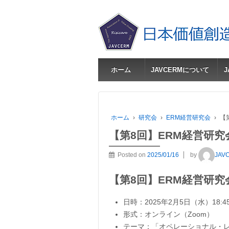
ホーム
JAVCERMについて
ホーム
›
研究会
›
ERM経営研究会
›
【
【第8回】ERM経営研究
Posted on
2025/01/16
by
JAV
【第8回】ERM経営研
日時：2025年2月5日（水）18:45
形式：オンライン（Zoom）
テーマ：「オペレーショナル・レ