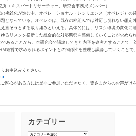
究所 エキスパートリサーチャー、研究会事務局メンバー）
境の複雑化が進む中、オペレーショナル・レジリエンス（オペレジ）の
課題となっている。オペレジは、既存の枠組みでは対応し切れない想定
捉え直そうとする取り組みといえる。具体的には、リスク環境の変化に
らゆるリスクを横断した統合的な対応態勢を整備していくことが求めら
ものであることから、本研究会で議論してきた内容を参考とすることで、
ERM経営で求められるポイントとの関係性を整理し議論していくことで
よりお申込みください。
php
にご関心がある方には是非ご参加いただきたく、皆さまからのお声がけ
カテゴリー
カ