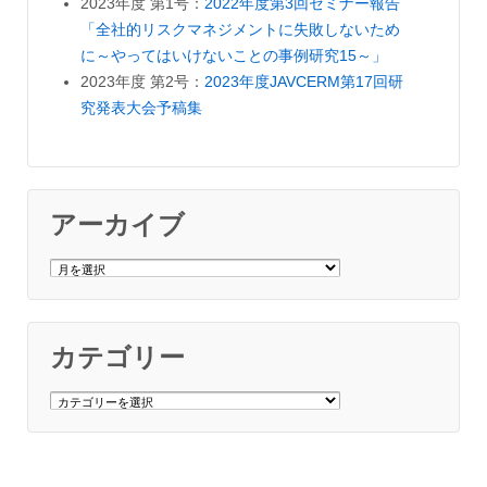
2023年度 第1号：
2022年度第3回セミナー報告
「全社的リスクマネジメントに失敗しないため
に～やってはいけないことの事例研究15～」
2023年度 第2号：
2023年度JAVCERM第17回研
究発表大会予稿集
アーカイブ
ア
ー
カ
イ
ブ
カテゴリー
カ
テ
ゴ
リ
ー