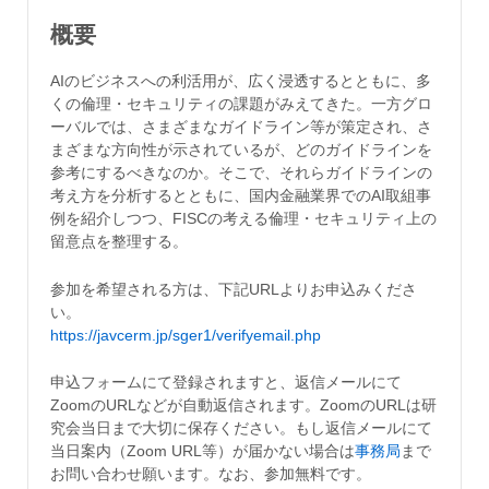
概要
AIのビジネスへの利活用が、広く浸透するとともに、多
くの倫理・セキュリティの課題がみえてきた。一方グロ
ーバルでは、さまざまなガイドライン等が策定され、さ
まざまな方向性が示されているが、どのガイドラインを
参考にするべきなのか。そこで、それらガイドラインの
考え方を分析するとともに、国内金融業界でのAI取組事
例を紹介しつつ、FISCの考える倫理・セキュリティ上の
留意点を整理する。
参加を希望される方は、下記URLよりお申込みくださ
い。
https://javcerm.jp/sger1/verifyemail.php
申込フォームにて登録されますと、返信メールにて
ZoomのURLなどが自動返信されます。ZoomのURLは研
究会当日まで大切に保存ください。もし返信メールにて
当日案内（Zoom URL等）が届かない場合は
事務局
まで
お問い合わせ願います。なお、参加無料です。