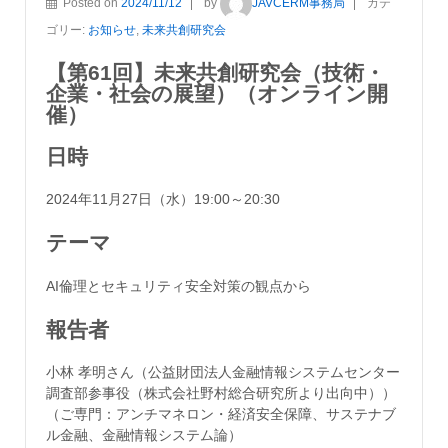
Posted on
2024/11/12
by
JAVCERM事務局
カテ
ゴリー:
お知らせ
,
未来共創研究会
【第61回】未来共創研究会（技術・
企業・社会の展望）（オンライン開
催）
日時
2024年11月27日（水）19:00～20:30
テーマ
AI倫理とセキュリティ安全対策の観点から
報告者
小林 孝明さん（公益財団法人金融情報システムセンター
調査部参事役（株式会社野村総合研究所より出向中））
（ご専門：アンチマネロン・経済安全保障、サステナブ
ル金融、金融情報システム論）