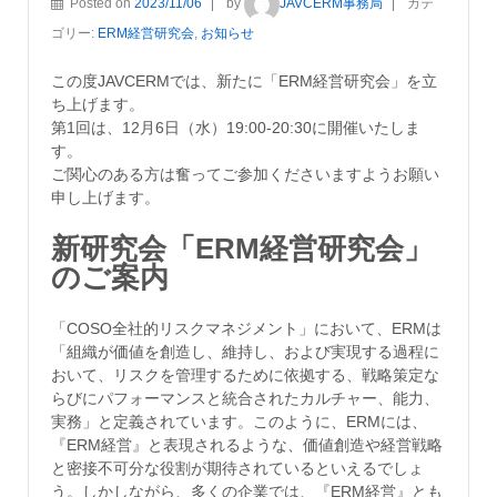
Posted on
2023/11/06
by
JAVCERM事務局
カテ
ゴリー:
ERM経営研究会
,
お知らせ
この度JAVCERMでは、新たに「ERM経営研究会」を立
ち上げます。
第1回は、12月6日（水）19:00-20:30に開催いたしま
す。
ご関心のある方は奮ってご参加くださいますようお願い
申し上げます。
新研究会「ERM経営研究会」
のご案内
「COSO全社的リスクマネジメント」において、ERMは
「組織が価値を創造し、維持し、および実現する過程に
おいて、リスクを管理するために依拠する、戦略策定な
らびにパフォーマンスと統合されたカルチャー、能力、
実務」と定義されています。このように、ERMには、
『ERM経営』と表現されるような、価値創造や経営戦略
と密接不可分な役割が期待されているといえるでしょ
う。しかしながら、多くの企業では、『ERM経営』とも