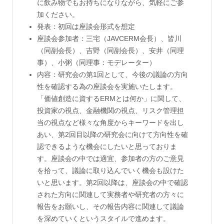
に飲み物でもお持ちになりながら、気軽にご参
加ください。
発表：初回は座談会形式を想定
座談会参加者：三宅（JAVCERM会長）、皆川
（同副会長）、吉野（同副会長）、安井（同理
事）、小粥（同理事：モデレーター）
内容：研究会の第1回として、今後の議論の方向
性を確認する為の座談会を実施いたします。
「価値創造に資するERMとは何か」に関して、
投資家の視点、金融機関の視点、リスク管理担
当の視点など様々な角度からキーワードを出し
あい、第2回目以降の研究会に向けて方向性を確
認できるような機会にしたいと思っておりま
す。座談会の中では適宜、参加者の方のご意見
を拾って、議論に取り込んでいく機会も設けた
いと思います。第2回以降は、座談会の中で確認
された方向に関連して実務者や研究者の方々に
報告をお願いし、その報告内容に関連して議論
を深めていくというスタイルで進めます。