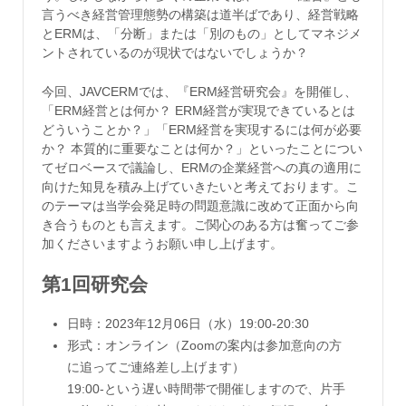
言うべき経営管理態勢の構築は道半ばであり、経営戦略
とERMは、「分断」または「別のもの」としてマネジメ
ントされているのが現状ではないでしょうか？
今回、JAVCERMでは、『ERM経営研究会』を開催し、
「ERM経営とは何か？ ERM経営が実現できているとは
どういうことか？」「ERM経営を実現するには何が必要
か？ 本質的に重要なことは何か？」といったことについ
てゼロベースで議論し、ERMの企業経営への真の適用に
向けた知見を積み上げていきたいと考えております。こ
のテーマは当学会発足時の問題意識に改めて正面から向
き合うものとも言えます。ご関心のある方は奮ってご参
加くださいますようお願い申し上げます。
第1回研究会
日時：2023年12月06日（水）19:00-20:30
形式：オンライン（Zoomの案内は参加意向の方
に追ってご連絡差し上げます）
19:00-という遅い時間帯で開催しますので、片手