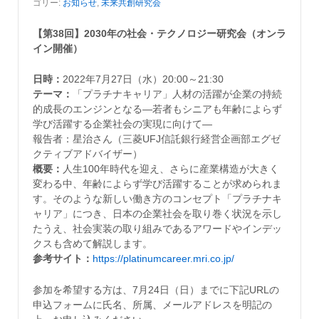
ゴリー:
お知らせ
,
未来共創研究会
【第38回】2030年の社会・テクノロジー研究会（オンラ
イン開催）
日時：
2022年7月27日（水）20:00～21:30
テーマ：
「プラチナキャリア」人材の活躍が企業の持続
的成長のエンジンとなる―若者もシニアも年齢によらず
学び活躍する企業社会の実現に向けて―
報告者：星治さん（三菱UFJ信託銀行経営企画部エグゼ
クティブアドバイザー）
概要：
人生100年時代を迎え、さらに産業構造が大きく
変わる中、年齢によらず学び活躍することが求められま
す。そのような新しい働き方のコンセプト「プラチナキ
ャリア」につき、日本の企業社会を取り巻く状況を示し
たうえ、社会実装の取り組みであるアワードやインデッ
クスも含めて解説します。
参考サイト：
https://platinumcareer.mri.co.jp/
参加を希望する方は、7月24日（日）までに下記URLの
申込フォームに氏名、所属、メールアドレスを明記の