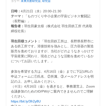
ゴリー:
未来共創研究会
,
研究会
日時：
4月21日（水）20:00-21:30
テーマ：
「ものづくり中小企業の宇宙ビジネス奮闘記
（長野編）」
報告者：
羽生田豪太様（株式会社 羽生田鉄工所 代表取
締役社長）
羽生田様コメント：
「羽生田鉄工所は、長野県長野市に
ある鉄工所です。溶接技術を強みとし、圧力容器の製造
販売を進めておりますが、当社がどのようなきっかけで
宇宙産業に関わり、現在どのような活動を進めているか
についてお話いたします。」
参加を希望する方は、4月16日（金）までに下記URLの
申込フォームに①氏名、②所属、③メールアドレスを明
記の上、お申し込みください。
（※注）4月16日（金）を過ぎると、事務運営上、Zoom
会議参加のためのID/PWがご案内できませんのでご理解
ください。
https://bit.ly/3fr2y8U