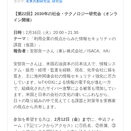
ゴリー:
未来共創研究会
,
研究会
【第22回】2030年の社会・テクノロジー研究会（オンラ
イン開催）
日時：
2月16日（火）20:00～21:30
テーマ：
「利用企業の視点からみた情報セキュリティの
課題（仮題）」
報告者：
安部良一さん（東レ株式会社／ISACA、IIA）
安部良一さんは、米国石油資本の日本法人で、情報シス
テム・販売・経理・監査を経験、現在、化学会社に籍を
置き、主に海外関連会社の情報セキュリティ強化に尽力
しています。IoTやDXによる情報の電子化が進む一方
で、組織化されたサイバー攻撃による被害も増加してい
ます。米国と日本の会社の文化の違いにふれながら、
日々の取り組みの中で見えてくる課題と対策等を実務家
の視点から共有します。
参加を希望する方は、
2月12日（金）まで
に、申込フォ
ーム（下記リンクからアクセス）に①氏名、②所属、③