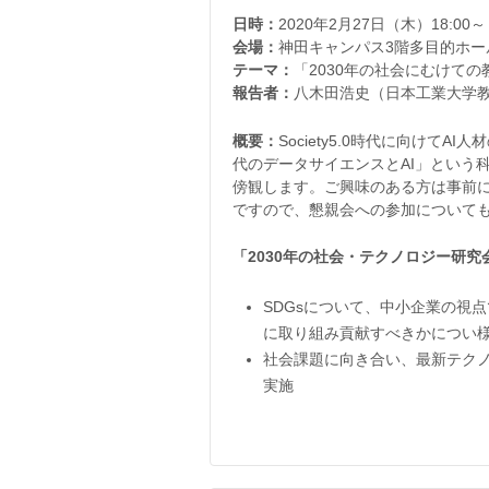
日時：
2020年2月27日（木）18:
会場：
神田キャンパス3階多目的ホー
テーマ：
「2030年の社会にむけて
報告者：
八木田浩史（日本工業大学
概要：
Society5.0時代に向けて
代のデータサイエンスとAI」という
傍観します。ご興味のある方は事前にメー
ですので、懇親会への参加について
「2030年の社会・テクノロジー研究
SDGsについて、中小企業の視
に取り組み貢献すべきかについ
社会課題に向き合い、最新テク
実施