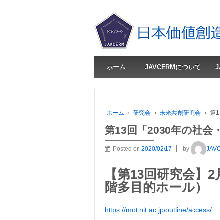
ホーム
JAVCERMについて
ホーム
›
研究会
›
未来共創研究会
›
第
第13回「2030年の社
Posted on
2020/02/17
by
JAV
【第13回研究会】2
階多目的ホール）
https://mot.nit.ac.jp/outline/access/