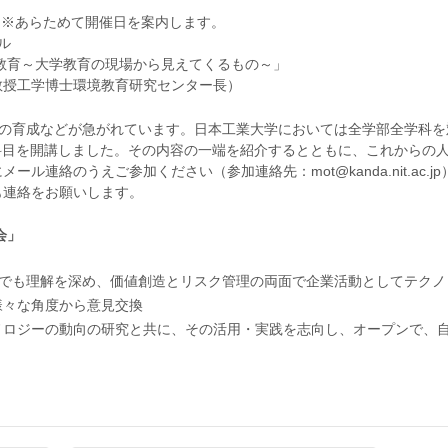
00～ ※あらためて開催日を案内します。
ル
の教育～大学教育の現場から見えてくるもの～」
教授工学博士環境教育研究センター長）
AI人材の育成などが急がれています。日本工業大学においては全学部全学科を対象と
科目を開講しました。その内容の一端を紹介するとともに、これからの
ル連絡のうえご参加ください（参加連絡先：mot@kanda.nit.ac.
も連絡をお願いします。
会」
点でも理解を深め、価値創造とリスク管理の両面で企業活動としてテク
様々な角度から意見交換
ノロジーの動向の研究と共に、その活用・実践を志向し、オープンで、