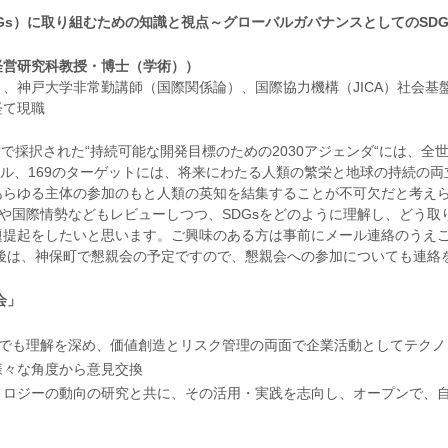
Gs）に取り組むための知識と視点～グローバルガバナンスとしてのSDG
経営研究科教授・博士（学術））
、神戸大学非常勤講師（国際関係論）、国際協力機構（JICA）社会基
経て現職
致で採択された“持続可能な開発目標のための2030アジェンダ“には、全
ゴール、169のターゲットには、将来にわたる人類の繁栄と地球の持続の
あらゆる主体の参加のもと人類の英知を結集することが不可欠だと考え
景や国際情勢などもレビューしつつ、SDGsをどのように理解し、どう
題提起をしたいと思います。ご興味のある方は事前にメール連絡のうえ
後は、神保町で懇親会の予定ですので、懇親会への参加についても連絡
会」
点でも理解を深め、価値創造とリスク管理の両面で企業活動としてテク
様々な角度から意見交換
ノロジーの動向の研究と共に、その活用・実践を志向し、オープンで、