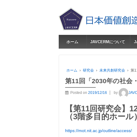
ホーム
JAVCERMについて
ホーム
›
研究会
›
未来共創研究会
›
第
第11回「2030年の社
Posted on
2019/12/16
by
JAV
【第11回研究会】1
（3階多目的ホール
https://mot.nit.ac.jp/outline/access/