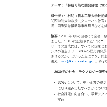
テーマ：「持続可能な開発目標（SD
報告者：中村明（日本工業大学技術
関西学院大学教授（グローバル教育）
長、国際緊急援助隊事務局長などを
概要：
2015年9月の国連にて全会一
ました。SDGsに記載された17の
り、その達成には、すべての国家と
ンスの視点より、SDGsの歴史的背
されるのか、といった点につき、問
絡先：
mot@kanda.nit.ac.jp
）。終了
「2030年の社会・テクノロジー研究
SDGsについて、中小企業の視
に取り組み貢献すべきかについ
社会課題に向き合い、最新テク
実施