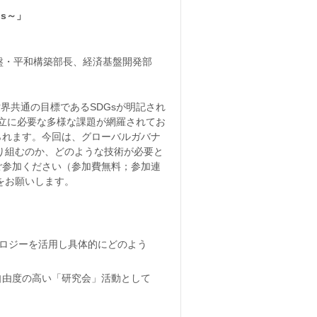
s～」
盤・平和構築部長、経済基盤開発部
世界共通の目標であるSDGsが明記され
両立に必要な多様な課題が網羅されてお
られます。今回は、グローバルガバナ
取り組むのか、どのような技術が必要と
ご参加ください（参加費無料；参加連
をお願いします。
ノロジーを活用し具体的にどのよう
自由度の高い「研究会」活動として