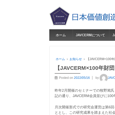
ホーム
JAVCERMについて
ホーム
›
お知らせ
›
【JAVCERM×1
【JAVCERM×100
Posted on
2022/05/16
by
JAV
昨年2月開催のセミナーでの牧野篤氏
記の通り、JAVCERM会員並びに1
月次開催形式での研究会運営は第6回
ととし、この研究成果を踏まえた社会