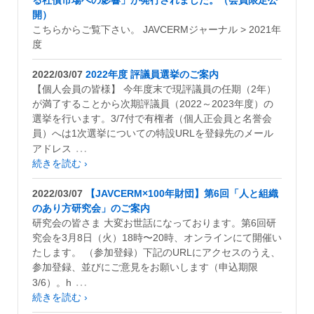
開）
こちらからご覧下さい。 JAVCERMジャーナル > 2021年
度
2022/03/07
2022年度 評議員選挙のご案内
【個人会員の皆様】 今年度末で現評議員の任期（2年）
が満了することから次期評議員（2022～2023年度）の
選挙を行います。3/7付で有権者（個人正会員と名誉会
員）へは1次選挙についての特設URLを登録先のメール
…
アドレス
続きを読む ›
2022/03/07
【JAVCERM×100年財団】第6回「人と組織
のあり方研究会」のご案内
研究会の皆さま 大変お世話になっております。第6回研
究会を3月8日（火）18時〜20時、オンラインにて開催い
たします。 （参加登録）下記のURLにアクセスのうえ、
参加登録、並びにご意見をお願いします（申込期限
…
3/6）。h
続きを読む ›