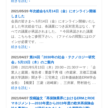
続きを読む ›
2021/05/20
年次総会を5月14日（金）にオンライン開催
しました
会員の皆さまへ 5月14日（金）にオンライン開催いたし
ました年次総会では、各議案につき反対意見はなく、す
べての議案が承認されました。 ＊今回承認された議案
は、こちらをご参照下さい。（ファイルの閲覧にはログ
…
インが必要です。
続きを読む ›
2021/04/27
第24回「2030年の社会・テクノロジー研究
会」5月13日（木）のご案内
日時：2021年5月13日（木）20:00～21:30テーマ：「企
業人と庭園」報告者：重森千靑 様（作庭家、京都工芸繊
維大学講師）聞き手：三宅将之（日本価値創造ERM学会
…
会長） 【概要】 三菱（岩崎家）、三井家、野村徳七
続きを読む ›
2021/04/07
投稿論文「再保険業界におけるERMとROE
マネジメント―2010年度から2019年度の欧米再保険会