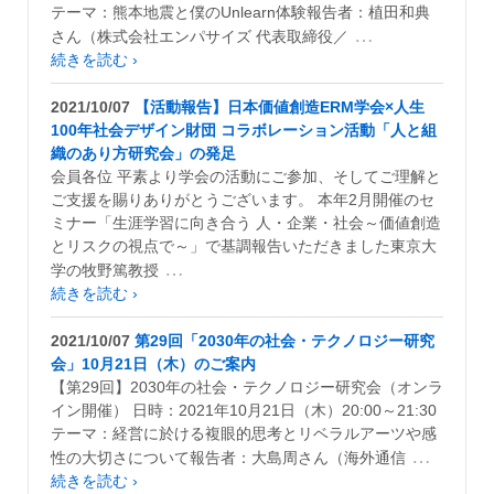
テーマ：熊本地震と僕のUnlearn体験報告者：植田和典
…
さん（株式会社エンパサイズ 代表取締役／
続きを読む ›
2021/10/07
【活動報告】日本価値創造ERM学会×人生
100年社会デザイン財団 コラボレーション活動「人と組
織のあり方研究会」の発足
会員各位 平素より学会の活動にご参加、そしてご理解と
ご支援を賜りありがとうございます。 本年2月開催のセ
ミナー「生涯学習に向き合う 人・企業・社会～価値創造
とリスクの視点で～」で基調報告いただきました東京大
…
学の牧野篤教授
続きを読む ›
2021/10/07
第29回「2030年の社会・テクノロジー研究
会」10月21日（木）のご案内
【第29回】2030年の社会・テクノロジー研究会（オンラ
イン開催） 日時：2021年10月21日（木）20:00～21:30
テーマ：経営に於ける複眼的思考とリベラルアーツや感
…
性の大切さについて報告者：大島周さん（海外通信
続きを読む ›