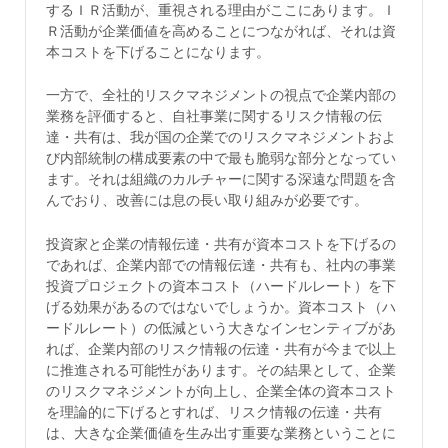
するＩＲ活動が、重視される理由がここにあります。Ｉ
Ｒ活動が企業価値を高めることにつながれば、それは資
本コストを下げることになります。
一方で、全社的リスクマネジメントの視点で企業内部の
業務を評価すると、自社事業に関するリスク情報の伝
達・共有は、我が国の企業でのリスクマネジメントおよ
び内部統制の構成要素の中で最も脆弱な部分となってい
ます。それは組織のカルチャーに関する深遠な問題を含
んでおり、改善には息の長い取り組みが必要です。
投資家と企業の情報伝達・共有が資本コストを下げるの
であれば、企業内部での情報伝達・共有も、社内の事業
投資プロジェクトの資本コスト（ハードルレート）を下
げる効果があるのではないでしょうか。資本コスト（ハ
ードルレート）の低減という大きなインセンティブがあ
れば、企業内部のリスク情報の伝達・共有が今まで以上
に推進される可能性があります。その結果として、企業
のリスクマネジメントが向上し、企業全体の資本コスト
を理論的に下げるとすれば、リスク情報の伝達・共有
は、大きな企業価値を生み出す重要な業務ということに