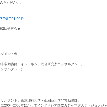
込みください。
erm@meiji.ac.jp
第2回研究会★
ネジメント例」
学非常勤講師・インドネシア総合研究所コンサルタント）
コンサルタント）
ンサルタント。東京理科大学・亜細亜大学非常勤講師。
に2004‐2005年にかけてインドネシア国立ガジャマダ大学（ジョク