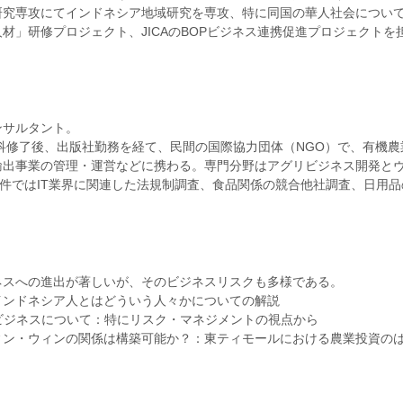
究専攻にてインドネシア地域研究を専攻、特に同国の華人社会について研
材」研修プロジェクト、JICAのBOPビジネス連携促進プロジェクト
ンサルタント。
究科修了後、出版社勤務を経て、民間の国際協力団体（NGO）で、有機
輸出事業の管理・運営などに携わる。専門分野はアグリビジネス開発と
過去案件ではIT業界に関連した法規制調査、食品関係の競合他社調査、日用
ネスへの進出が著しいが、そのビジネスリスクも多様である。
インドネシア人とはどういう人々かについての解説
ビジネスについて：特にリスク・マネジメントの視点から
ィン・ウィンの関係は構築可能か？：東ティモールにおける農業投資の