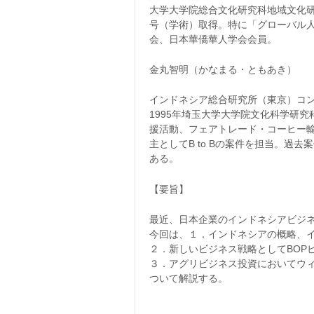
大学大学院総合文化研究科地域文化研
号（学術）取得。特に「グローバル人
会、日本華僑華人学会会員。
金丸智明（かなまる・ともあき）
インドネシア総合研究所（東京）コ
1995年埼玉大学大学院文化科学研
援活動、フェアトレード・コーヒー
主としてB to Bの案件を担当。
ある。
【要旨】
最近、日本企業のインドネシアビジ
今回は、１．インドネシアの概略、
２．新しいビジネス戦略としてBOP
３．アグリビジネス投資においてウ
ついて解説する。