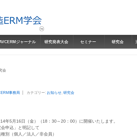
JAVCERMジャーナル
研究発表大会
セミナー
研究会
究会
CERM事務局
カテゴリー:
お知らせ
,
研究会
14年5月16日（金）（18：30～20：00）に開催いたします。
究会申込」と明記して
) 会員種別（個人／法人／非会員）