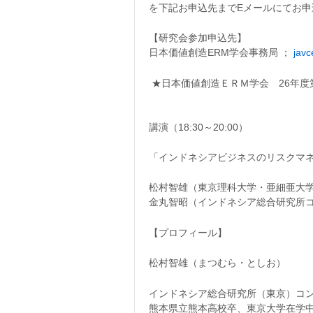
を下記お申込先までEメールにてお申
【研究会参加申込先】
日本価値創造ERM学会事務局 ；
javc
★日本価値創造ＥＲＭ学会 26年度
講演（18:30～20:00）
「インドネシアビジネスのリスクマ
松村智雄（東京理科大学・亜細亜大
金丸智昭（インドネシア総合研究所
【プロフィール】
松村智雄（まつむら・としお）
インドネシア総合研究所（東京）コ
熊本県立熊本高校卒、東京大学在学中