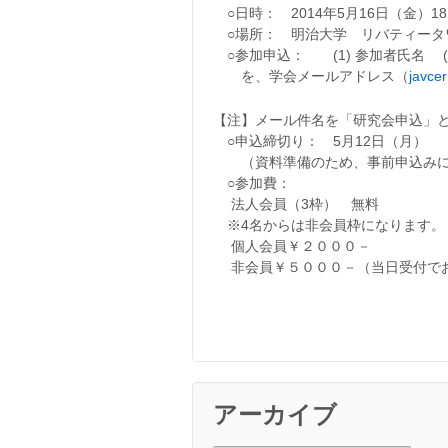
○日時： 2014年5月16日（金）18:3
○場所： 明治大学 リバティ
○参加申込： (1) 参加者氏名 (2
を、学会メールアドレス（
javce
【注】メール件名を「研究会申込」
○申込締切り： 5月12日（月）
（資料準備のため、事前申込みに
○参加費：
法人会員（3枠） 無料
※4名からは非会員枠に
個人会員￥２０００－
非会員￥５０００－（当日受付で
アーカイブ