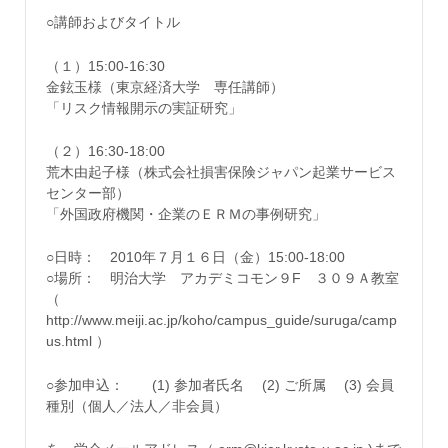
○講師およびタイトル
（１）15:00-16:30
金鉉玉様（東京経済大学 専任講師）
「リスク情報開示の実証研究」
（２）16:30-18:00
荒木由起子様（株式会社損害保険ジャパン起業サービス
センター部）
「外国政府機関・企業のＥＲＭの事例研究」
○日時： 2010年７月１６日（金）15:00-18:00
○場所： 明治大学 アカデミコモン９F ３０９Ａ教室
（
http://www.meiji.ac.jp/koho/campus_guide/suruga/camp
us.html ）
○参加申込： (1) 参加者氏名 (2) ご所属 (3) 会員
種別（個人／法人／非会員）