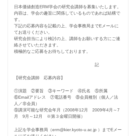
日本価値創造ERM学会の研究会講師を募集いたします。
内容は、学会の趣旨に関係しているものであれば結構で
す。
下記の応募内容を記載の上、学会事務局までEメールに
てお送りください。
研究会担当により検討の上、講師をお願いする方にご連
絡させていただきます。
積極的なご応募をお待ちしております。
記
【研究会講師 応募内容】
①演題 ②要旨 ③キーワード ④氏名 ⑤所属
⑥Emailアドレス ⑦電話番号 ⑧会員種別（個人／法
人／非会員）
⑨講演可能な研究会年月（2008年12月 2009年4月～7
月 9月～12月 ※第３金曜日開催）
上記を学会事務局（erm@kier.kyoto-u.ac.jp ）までEメー
ルにてお送りください。