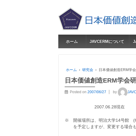
ホーム
JAVCERMについて
ホーム
›
研究会
›
日本価値創造ERM学
日本価値創造ERM学会
Posted on
2007/06/27
by
JAV
2007.06.28現在
※ 開催場所は、明治大学14号館 (http://ww
を予定しますが、変更する場合も