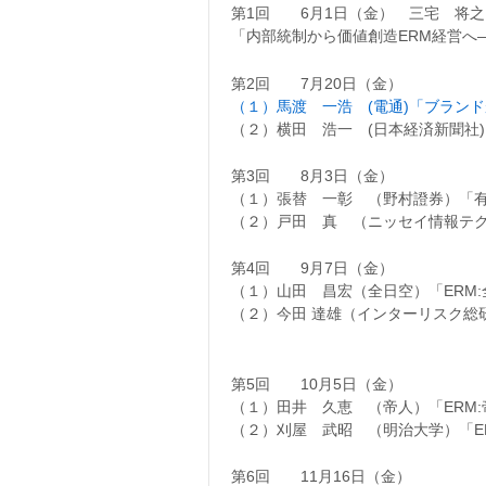
第1回 6月1日（金） 三宅 将
「内部統制から価値創造ERM経営へ
第2回 7月20日（金）
（１）馬渡 一浩 (電通)「ブラン
（２）横田 浩一 (日本経済新聞社
第3回 8月3日（金）
（１）張替 一彰 （野村證券）「
（２）戸田 真 （ニッセイ情報テ
第4回 9月7日（金）
（１）山田 昌宏（全日空）「ERM
（２）今田 達雄（インターリスク総
自家保険〜キャプ
第5回 10月5日（金）
（１）田井 久恵 （帝人）「ERM
（２）刈屋 武昭 （明治大学）「E
第6回 11月16日（金）