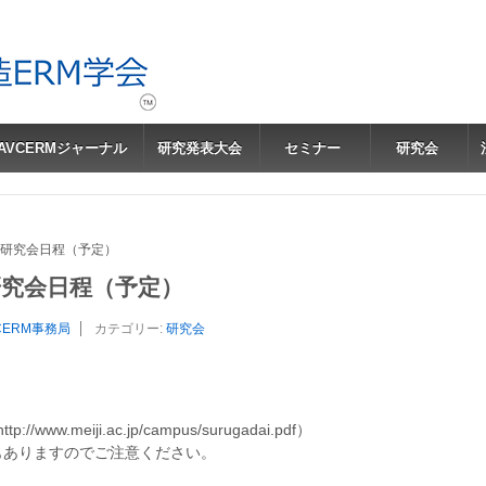
JAVCERMジャーナル
研究発表大会
セミナー
研究会
会研究会日程（予定）
研究会日程（予定）
CERM事務局
カテゴリー:
研究会
w.meiji.ac.jp/campus/surugadai.pdf）
ありますのでご注意ください。