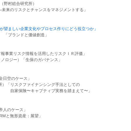
之（野村総合研究所）
―未来のリスクとチャンスをマネジメントする」
ドが望ましい企業文化やプロセス作りにどう役立つか」
) 「ブランドと価値創造」
有報事業リスク情報を活用したリスクＩＲ評価」
クノロジー）「生保のガバナンス」
:全日空のケース」
研）「リスクファイナンシング手法としての
ティブ実務を踏まえて〜」
:帝人のケース」
RMと無形資産：展望」