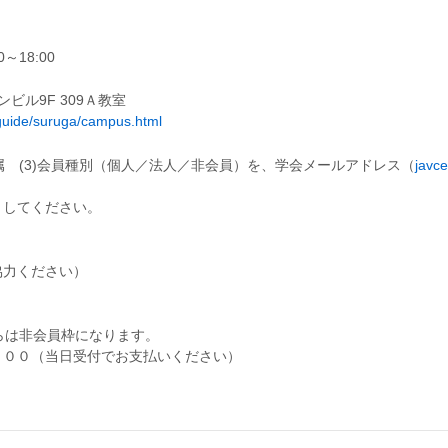
～18:00
ビル9F 309Ａ教室
_guide/suruga/campus.html
ご所属 (3)会員種別（個人／法人／非会員）を、学会メールアドレス（
javc
としてください。
協力ください）
らは非会員枠になります。
０００（当日受付でお支払いください）