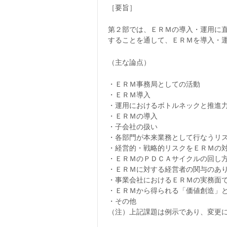
［要旨］
第２部では、ＥＲＭの導入・運用に
することを通して、ＥＲＭを導入・
（主な論点）
・ＥＲＭ事務局としての活動
・ＥＲＭ導入
・運用におけるボトルネックと推進
・ＥＲＭの導入
・子会社の扱い
・各部門が本来業務として行なうリ
・経営的・戦略的リスクをＥＲＭの
・ＥＲＭのＰＤＣＡサイクルの回し
・ＥＲＭに対する経営者の関与のあ
・事業会社におけるＥＲＭの実務面
・ＥＲＭから得られる「価値創造」
・その他
（注）上記課題は例示であり、変更