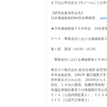
を下記お申込先までEメールにてお申
【研究会参加申込先】
日本価値創造ERM学会事務局 ；
javc
★日本価値創造ＥＲＭ学会 24年度
テーマ：事業会社における価値創造
第１部 講演（15:00～16:20）
「事業会社における価値創造ＥＲＭ
東京ガス株式会社 総合企画部 経営
本学会副会長。1982年 慶応義塾大
同年東京ガス㈱入社。 2003年から
現在、ＥＲＭの運用、危機管理体制
有価証券報告書等での情報開示等を
ＣＩＡ（公認内部監査人）、ＣＣＳ
ＣＦＥ（公認不正検査士）。