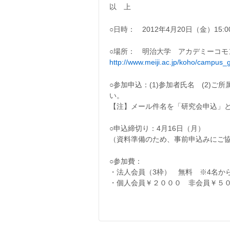
以 上
○日時： 2012年4月20日（金）15:00
○場所： 明治大学 アカデミーコモン
http://www.meiji.ac.jp/koho/campus
○参加申込：(1)参加者氏名 (2)
い。
【注】メール件名を「研究会申込」
○申込締切り：4月16日（月）
（資料準備のため、事前申込みにご
○参加費：
・法人会員（3枠） 無料 ※4名か
・個人会員￥２０００ 非会員￥５