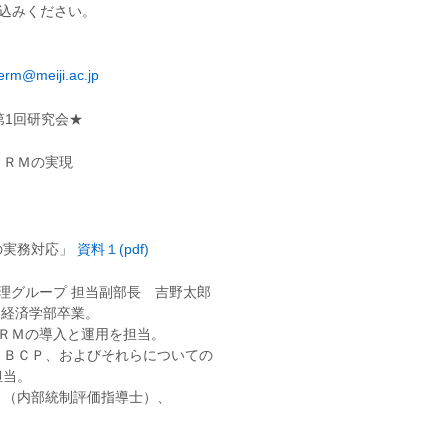
込みください。
erm@meiji.ac.jp
第1回研究会★
ＥＲＭの実現
の実務対応」
資料１(pdf)
管理グループ 担当副部長 吉野太郎
学 経済学部卒業。
ＥＲＭの導入と運用を担当。
・ＢＣＰ、およびそれらについての
担当。
Ａ（内部統制評価指導士）、