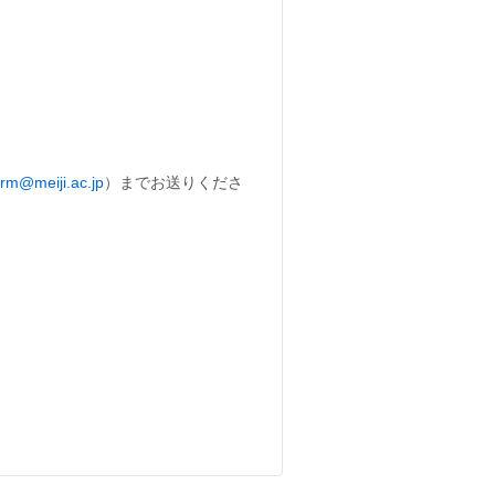
erm@meiji.ac.jp
）までお送りくださ