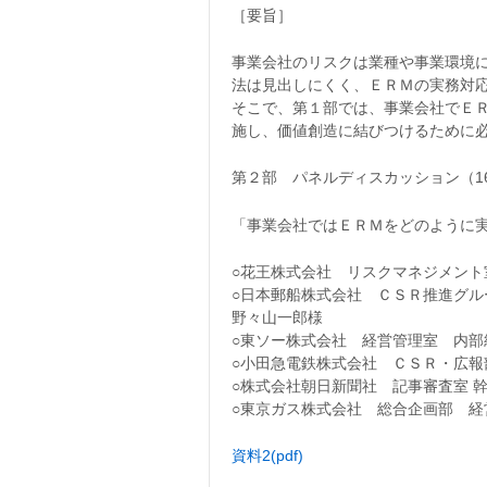
［要旨］
事業会社のリスクは業種や事業環境
法は見出しにくく、ＥＲＭの実務対
そこで、第１部では、事業会社でＥ
施し、価値創造に結びつけるために
第２部 パネルディスカッション（16:3
「事業会社ではＥＲＭをどのように
○花王株式会社 リスクマネジメント
○日本郵船株式会社 ＣＳＲ推進グル
野々山一郎様
○東ソー株式会社 経営管理室 内部
○小田急電鉄株式会社 ＣＳＲ・広報
○株式会社朝日新聞社 記事審査室 
○東京ガス株式会社 総合企画部 
資料2(pdf)