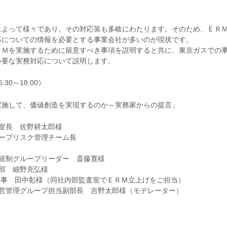
によって様々であり、その対応策も多岐にわたります。そのため、ＥＲ
応についての情報を必要とする事業会社が多いのが現状です。
ＲＭを実施するために留意すべき事項を説明すると共に、東京ガスでの
必要な実務対応について説明します。
0～18:00）
実施して、価値創造を実現するのか～実務家からの提言」
室長 佐野耕太郎様
ープリスク管理チーム長
統制グループリーダー 斎藤寛様
部 細野充弘様
幹事 田中彰様（同社内部監査室でＥＲＭ立上げをご担当）
経営管理グループ担当副部長 吉野太郎様（モデレーター）