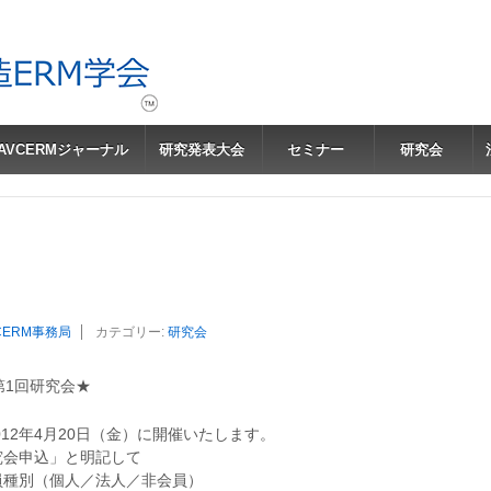
JAVCERMジャーナル
研究発表大会
セミナー
研究会
CERM事務局
カテゴリー:
研究会
第1回研究会★
012年4月20日（金）に開催いたします。
究会申込」と明記して
) 会員種別（個人／法人／非会員）