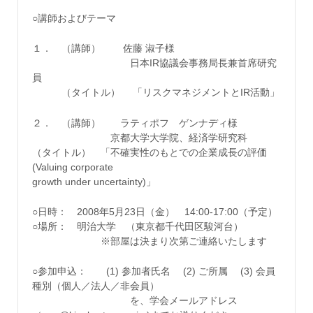
○講師およびテーマ
１． （講師） 佐藤 淑子様
日本IR協議会事務局長兼首席研究
員
（タイトル） 「リスクマネジメントとIR活動」
２． （講師） ラティポフ ゲンナディ様
京都大学大学院、経済学研究科
（タイトル） 「不確実性のもとでの企業成長の評価
(Valuing corporate
growth under uncertainty)」
○日時： 2008年5月23日（金） 14:00-17:00（予定）
○場所： 明治大学 （東京都千代田区駿河台）
※部屋は決まり次第ご連絡いたします
○参加申込： (1) 参加者氏名 (2) ご所属 (3) 会員
種別（個人／法人／非会員）
を、学会メールアドレス